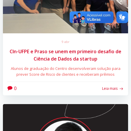
9 abr
CIn-UFPE e Praso se unem em primeiro desafio de
Ciência de Dados da startup
Alunos de graduação do Centro desenvolveram solução para
prever Score de Risco de clientes e receberam prêmios
0
Leia mais