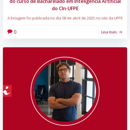
do curso de Bacharelado em Inteligência Artificial
do CIn-UFPE
A listagem foi publicada no dia 08 de abril de 2025 no site da UFPE
0
Leia mais