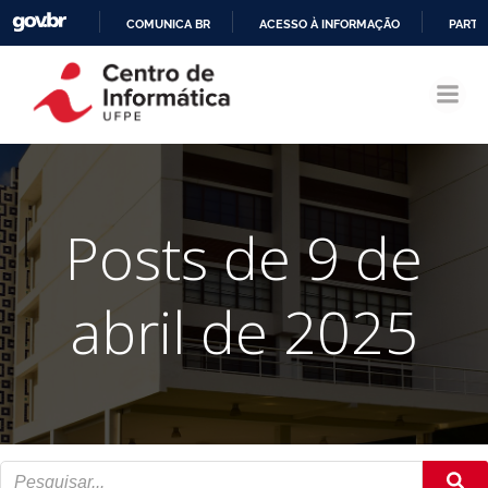
COMUNICA BR
ACESSO À INFORMAÇÃO
PARTI
Pular
IR
para
PARA
o
O
conteúdo
CONTEÚDO
Posts de 9 de
abril de 2025