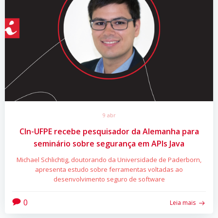
9 abr
CIn-UFPE recebe pesquisador da Alemanha para
seminário sobre segurança em APIs Java
Michael Schlichtig, doutorando da Universidade de Paderborn,
apresenta estudo sobre ferramentas voltadas ao
desenvolvimento seguro de software
0
Leia mais