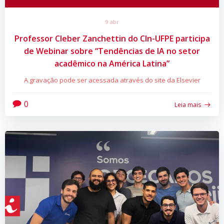
9 abr
Professor Cleber Zanchettin do CIn-UFPE participa
de Webinar sobre “Tendências de IA no setor
acadêmico na América Latina”
A gravação pode ser acessada através do site da Elsevier
0
Leia mais