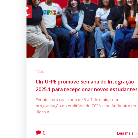
15 abr
CIn-UFPE promove Semana de Integração
2025.1 para recepcionar novos estudantes
Evento será realizado de 5 a 7 de maio, com
programação no Auditório do CCEN e no Anfiteatro do
Bloco A
0
Leia mais