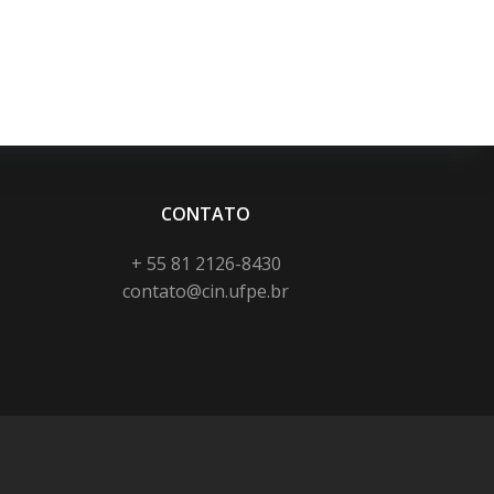
CONTATO
+ 55 81 2126-8430
contato@cin.ufpe.br