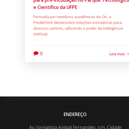
para pré-incubação no Parque Tecnológic
e Científico da UFPE
Formada por membros acadêmicos do CIn, a
PredIATech desenvolve soluções inovadoras para
diversos setores, utilizando o poder da Inteligência
Artificial.
0
Leia mais
ENDEREÇO
Av. Jornalista Anibal Fernandes, s/n, Cidade