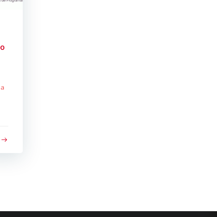
do
da