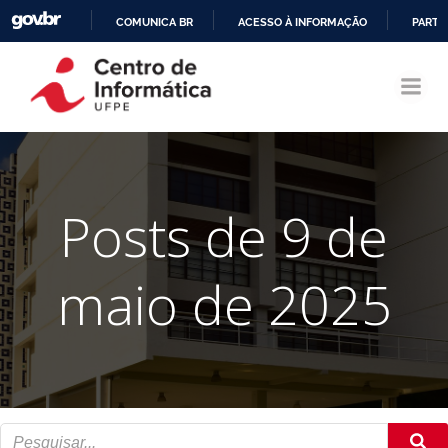
COMUNICA BR
ACESSO À INFORMAÇÃO
PARTI
Pular
IR
para
PARA
o
O
conteúdo
CONTEÚDO
Posts de 9 de
maio de 2025