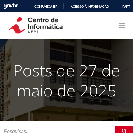
COMUNICA BR
ACESSO À INFORMAÇÃO
PARTI
Pular
IR
para
PARA
o
O
conteúdo
CONTEÚDO
Posts de 27 de
maio de 2025