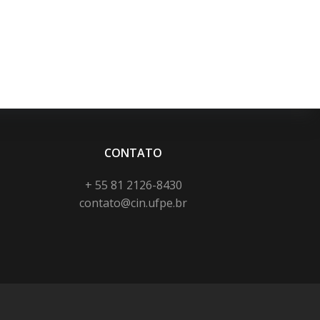
CONTATO
+ 55 81 2126-8430
contato@cin.ufpe.br