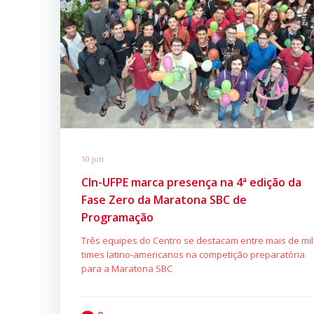
10 jun
CIn-UFPE marca presença na 4ª edição da
Fase Zero da Maratona SBC de
Programação
Três equipes do Centro se destacam entre mais de mil
times latino-americanos na competição preparatória
para a Maratona SBC