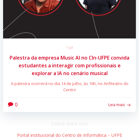
1 jul
Palestra da empresa Music AI no CIn-UFPE convida
estudantes a interagir com profissionais e
explorar a IA no cenário musical
A palestra ocorrerá no dia 14 de julho, às 16h, no Anfiteatro do
Centro
0
Leia mais
Sobre este site
Portal institucional do Centro de Informática – UFPE