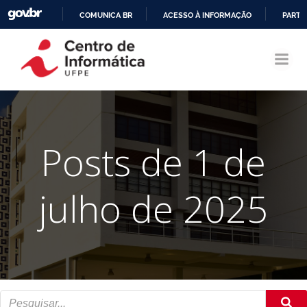
COMUNICA BR
ACESSO À INFORMAÇÃO
PARTI
Pular
IR
para
PARA
o
O
conteúdo
CONTEÚDO
Posts de 1 de
julho de 2025