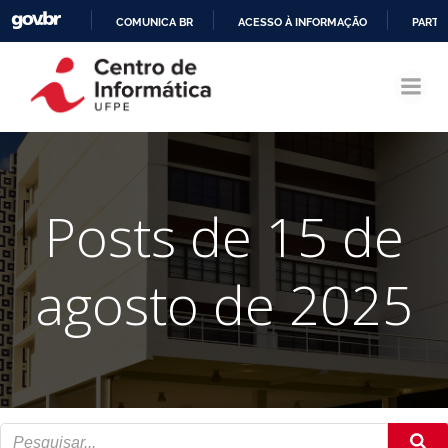
COMUNICA BR
ACESSO À INFORMAÇÃO
PARTI
Pular
IR
para
PARA
o
O
conteúdo
CONTEÚDO
Posts de 15 de
agosto de 2025