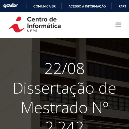
COMUNICA BR
ACESSO À INFORMAÇÃO
PARTI
Pular
IR
para
PARA
o
O
conteúdo
CONTEÚDO
22/08
Dissertação de
Mestrado Nº
2.242