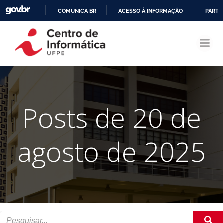
COMUNICA BR
ACESSO À INFORMAÇÃO
PARTI
Pular
IR
para
PARA
o
O
conteúdo
CONTEÚDO
Posts de 20 de
agosto de 2025