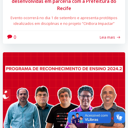
desenvolvidas em parceria com a Prefeitura do
Recife
Evento ocorrerá no dia 1 de setembro e apresenta protótipos
idealizados em disciplinas e no projeto “CInBora Impactar”
0
Leia mais