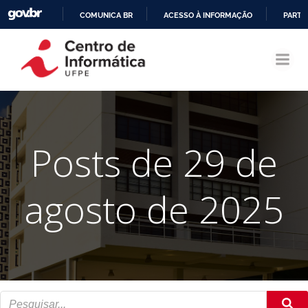
COMUNICA BR
ACESSO À INFORMAÇÃO
PARTI
Pular
IR
para
PARA
o
O
conteúdo
CONTEÚDO
Posts de 29 de
agosto de 2025