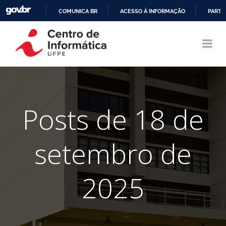
COMUNICA BR
ACESSO À INFORMAÇÃO
PARTI
Pular
IR
para
PARA
o
O
conteúdo
CONTEÚDO
Posts de 18 de
setembro de
2025