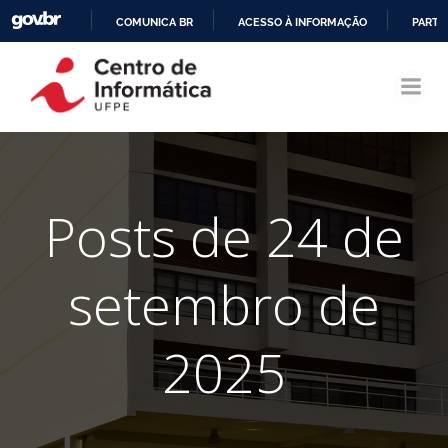
COMUNICA BR
ACESSO À INFORMAÇÃO
PARTI
Pular
IR
para
PARA
o
O
conteúdo
CONTEÚDO
Posts de 24 de
setembro de
2025