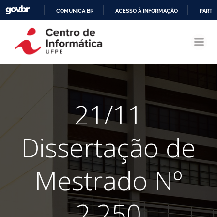
COMUNICA BR
ACESSO À INFORMAÇÃO
PARTI
Pular
IR
para
PARA
o
O
conteúdo
CONTEÚDO
21/11
Dissertação de
Mestrado Nº
2.250