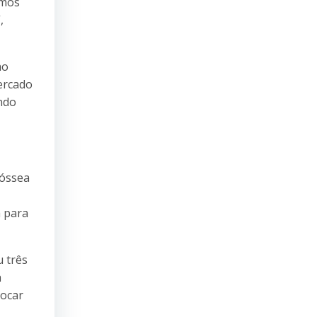
imos
,
ao
ercado
ndo
 óssea
a para
u três
a
locar