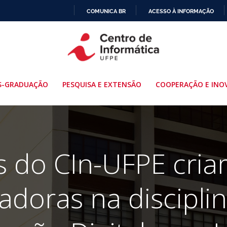
COMUNICA BR
ACESSO À INFORMAÇÃO
IR
PARA
O
CONTEÚDO
S-GRADUAÇÃO
PESQUISA E EXTENSÃO
COOPERAÇÃO E INO
s do CIn-UFPE cria
adoras na discipli