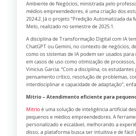
Ambiente de Negócios, ministrada pelo professor 
médios empreendedores, é uma criação dos estu
2024.2. Já o projeto “Predição Automatizada d
Melo, realizado no semestre de 2025.1.
A disciplina de Transformação Digital com IA tem
ChatGPT ou Gemini, no contexto de negócios, d
como os sistemas de IA podem ser usados para r
em casos de uso como otimização de processos, a
Vinicius Garcia. “Com a disciplina, os estudante
pensamento crítico, resolução de problemas, cons
interdisciplinar e capacidade de adaptação”, enfa
Mitrio – Atendimento eficiente para peque
Mitrio
é uma solução de inteligência artificial d
pequenos e médios empreendedores. A ferrament
personalizado e escalável, melhorando a experi
disso, a plataforma busca ser intuitiva e de fáci