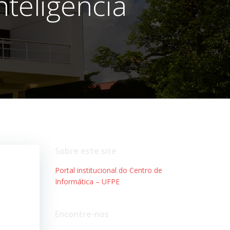
teligência
Sobre este site
Portal institucional do Centro de
Informática – UFPE
Encontre-nos