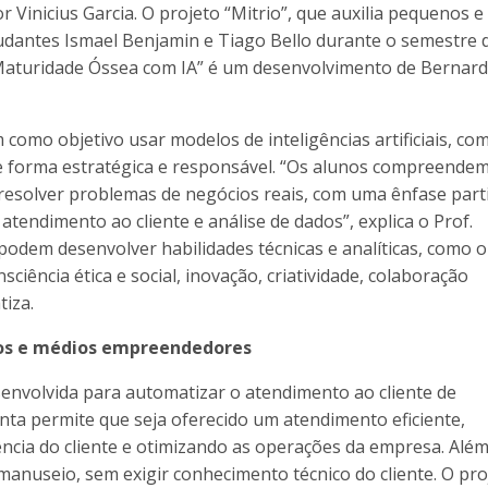
Vinicius Garcia. O projeto “Mitrio”, que auxilia pequenos e
dantes Ismael Benjamin e Tiago Bello durante o semestre 
a Maturidade Óssea com IA” é um desenvolvimento de Bernar
 como objetivo usar modelos de inteligências artificiais, co
e forma estratégica e responsável. “Os alunos compreende
esolver problemas de negócios reais, com uma ênfase parti
tendimento ao cliente e análise de dados”, explica o Prof.
s podem desenvolver habilidades técnicas e analíticas, como o
ciência ética e social, inovação, criatividade, colaboração
tiza.
nos e médios empreendedores
esenvolvida para automatizar o atendimento ao cliente de
a permite que seja oferecido um atendimento eficiente,
ência do cliente e otimizando as operações da empresa. Alé
l manuseio, sem exigir conhecimento técnico do cliente. O pro