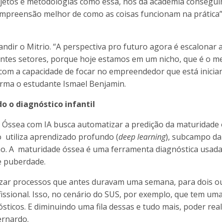
ojetos e metodologias como essa, nós da academia consegu
ompreensão melhor de como as coisas funcionam na prática”
dir o Mitrio. “A perspectiva pro futuro agora é escalonar 
rentes setores, porque hoje estamos em um nicho, que é o m
 com a capacidade de focar no empreendedor que está inicia
irma o estudante Ismael Benjamin.
o o diagnóstico infantil
 Óssea com IA busca automatizar a predição da maturidade
so utiliza aprendizado profundo (
deep learning
), subcampo da
nção. A maturidade óssea é uma ferramenta diagnóstica usad
 e puberdade.
ilizar processos que antes duravam uma semana, para dois o
ofissional. Isso, no cenário do SUS, por exemplo, que tem um
sticos. E diminuindo uma fila dessas e tudo mais, poder rea
Bernardo.