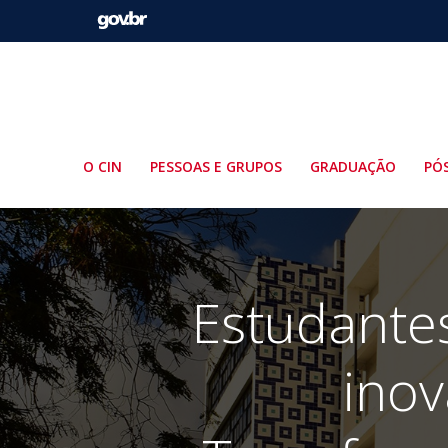
Pular
para
o
conteúdo
O CIN
PESSOAS E GRUPOS
GRADUAÇÃO
PÓ
Estudante
inov