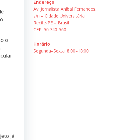
Endereço
Av. Jornalista Aníbal Fernandes,
de
s/n – Cidade Universitária.
do
Recife-PE – Brasil
CEP: 50.740-560
mo o
Horário
m
Segunda–Sexta: 8:00–18:00
cular
m
jeto já