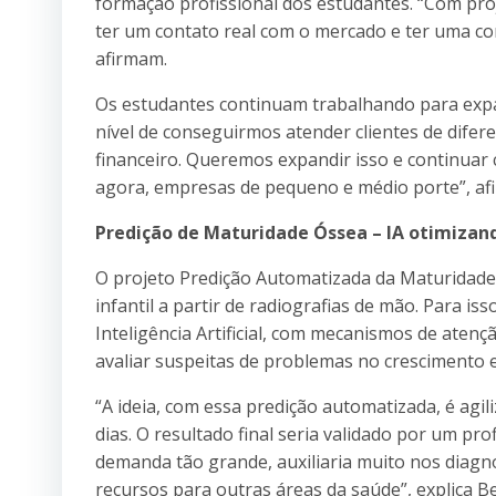
formação profissional dos estudantes. “Com pr
ter um contato real com o mercado e ter uma c
afirmam.
Os estudantes continuam trabalhando para expan
nível de conseguirmos atender clientes de dife
financeiro. Queremos expandir isso e continuar
agora, empresas de pequeno e médio porte”, af
Predição de Maturidade Óssea – IA otimizand
O projeto Predição Automatizada da Maturidade
infantil a partir de radiografias de mão. Para is
Inteligência Artificial, com mecanismos de ate
avaliar suspeitas de problemas no crescimento
“A ideia, com essa predição automatizada, é ag
dias. O resultado final seria validado por um pr
demanda tão grande, auxiliaria muito nos diagnó
recursos para outras áreas da saúde”, explica 