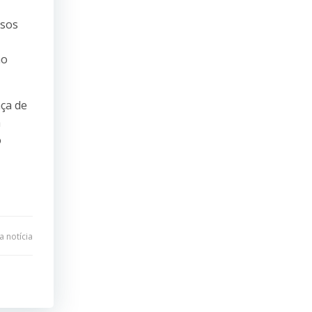
ssos
mo
nça de
a
o
 notícia