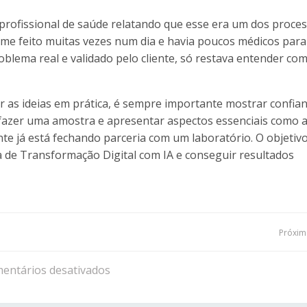
 profissional de saúde relatando que esse era um dos proce
me feito muitas vezes num dia e havia poucos médicos para
 problema real e validado pelo cliente, só restava entender co
r as ideias em prática, é sempre importante mostrar confia
e fazer uma amostra e apresentar aspectos essenciais como 
nte já está fechando parceria com um laboratório. O objetiv
a de Transformação Digital com IA e conseguir resultados
Navegação
Próxima
de
entários desativados
Post