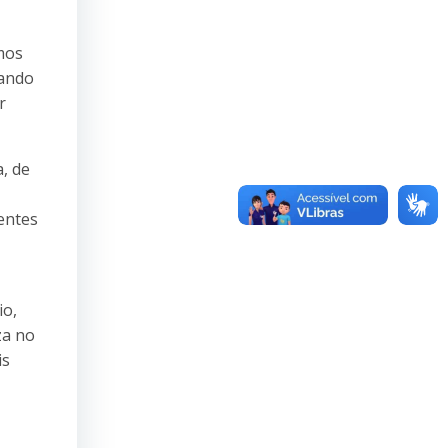
mos
zando
r
, de
entes
io,
za no
is