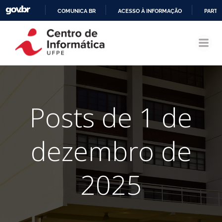
COMUNICA BR
ACESSO À INFORMAÇÃO
PARTI
Pular
IR
para
PARA
o
O
conteúdo
CONTEÚDO
Posts de 1 de
dezembro de
2025