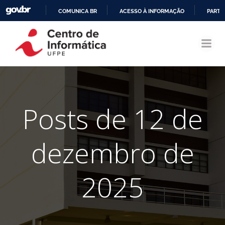
COMUNICA BR
ACESSO À INFORMAÇÃO
PARTI
Pular
IR
para
PARA
o
O
conteúdo
CONTEÚDO
Posts de 12 de
dezembro de
2025