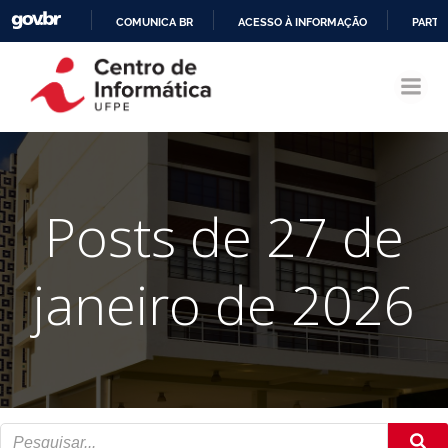
COMUNICA BR
ACESSO À INFORMAÇÃO
PARTI
Pular
IR
para
PARA
o
O
conteúdo
CONTEÚDO
Posts de 27 de
janeiro de 2026