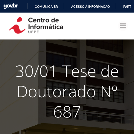
COMUNICA BR
ACESSO À INFORMAÇÃO
PARTI
Pular
IR
para
PARA
o
O
conteúdo
CONTEÚDO
30/01 Tese de
Doutorado Nº
687