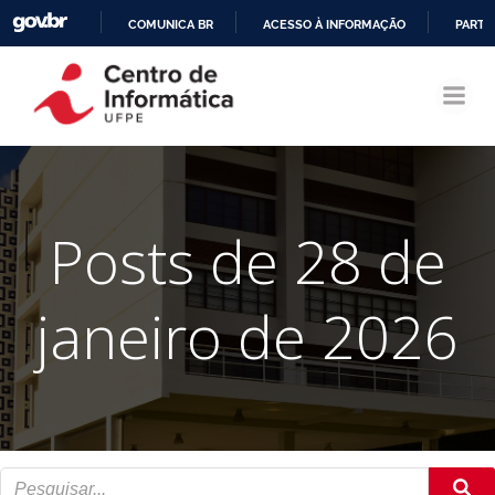
COMUNICA BR
ACESSO À INFORMAÇÃO
PARTI
Pular
IR
para
PARA
o
O
conteúdo
CONTEÚDO
Posts de 28 de
janeiro de 2026