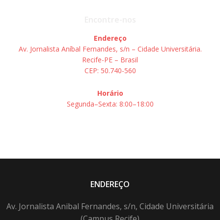
Encontre-nos
Endereço
Av. Jornalista Aníbal Fernandes, s/n – Cidade Universitária.
Recife-PE – Brasil
CEP: 50.740-560
Horário
Segunda–Sexta: 8:00–18:00
ENDEREÇO
Av. Jornalista Anibal Fernandes, s/n, Cidade Universitária
(Campus Recife)