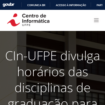
COMUNICA BR
ACESSO À INFORMAÇÃO
PARTI
Pular
IR
para
PARA
o
O
conteúdo
CONTEÚDO
CIn-UFPE divulga
horários das
disciplinas de
graduação para