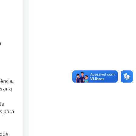
a
ência.
rar a
Na
s para
 que