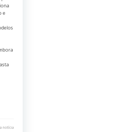
iona
o e
odelos
embora
asta
 notícia