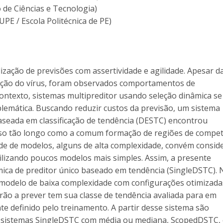
 de Ciências e Tecnologia)
UPE / Escola Politécnica de PE)
zação de previsões com assertividade e agilidade. Apesar d
ção do vírus, foram observados comportamentos de
ontexto, sistemas multipreditor usando seleção dinâmica se
emática. Buscando reduzir custos da previsão, um sistema
seada em classificação de tendência (DESTC) encontrou
sso tão longo como a comum formação de regiões de compet
 de modelos, alguns de alta complexidade, convém conside
utilizando poucos modelos mais simples. Assim, a presente
ica de preditor único baseado em tendência (SingleDSTC). 
 modelo de baixa complexidade com configurações otimizada
drão a prever tem sua classe de tendência avaliada para em
e definido pelo treinamento. A partir desse sistema são
 sistemas SingleDSTC com média ou mediana, ScopedDSTC,