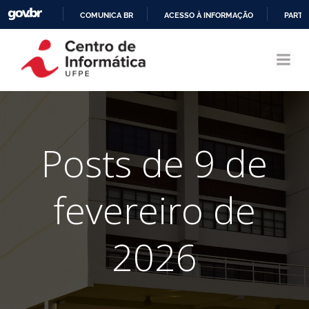
COMUNICA BR
ACESSO À INFORMAÇÃO
PARTI
Pular
IR
para
PARA
o
O
conteúdo
CONTEÚDO
Posts de 9 de
fevereiro de
2026