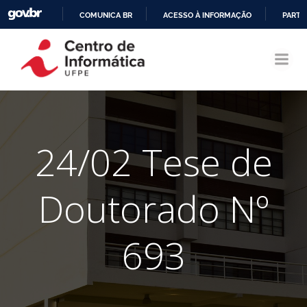
COMUNICA BR
ACESSO À INFORMAÇÃO
PARTI
Pular
IR
para
PARA
o
O
conteúdo
CONTEÚDO
24/02 Tese de
Doutorado Nº
693