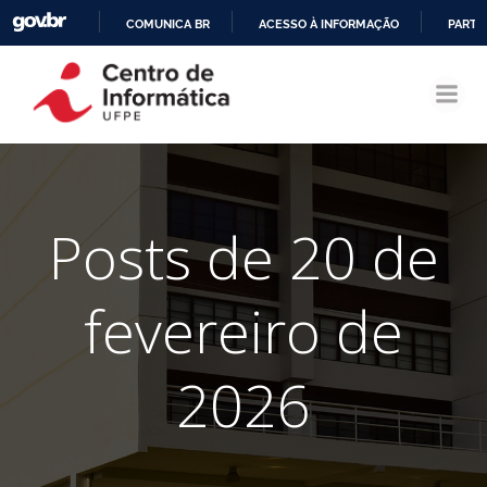
COMUNICA BR
ACESSO À INFORMAÇÃO
PARTI
Pular
IR
para
PARA
o
O
conteúdo
CONTEÚDO
Posts de 20 de
fevereiro de
2026