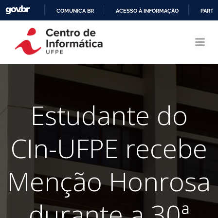
COMUNICA BR
ACESSO À INFORMAÇÃO
PARTI
Pular
IR
para
PARA
o
O
conteúdo
CONTEÚDO
Estudante do
CIn-UFPE recebe
Menção Honrosa
durante a 30ª