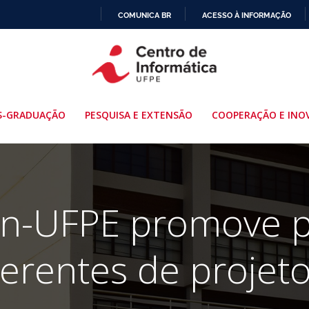
COMUNICA BR
ACESSO À INFORMAÇÃO
IR
PARA
O
CONTEÚDO
S-GRADUAÇÃO
PESQUISA E EXTENSÃO
COOPERAÇÃO E INO
In-UFPE promove p
erentes de projet