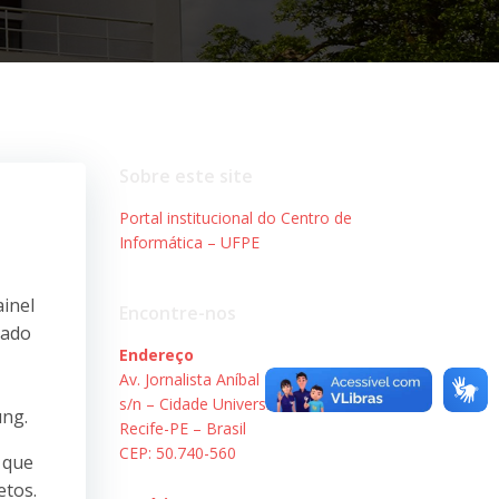
Sobre este site
Portal institucional do Centro de
Informática – UFPE
inel
Encontre-nos
rado
Endereço
Av. Jornalista Aníbal Fernandes,
s/n – Cidade Universitária.
ung.
Recife-PE – Brasil
CEP: 50.740-560
 que
etos.