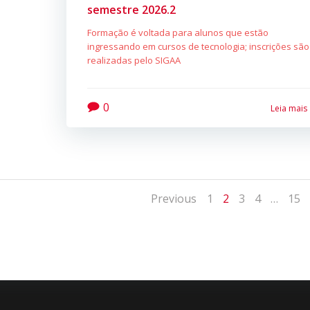
semestre 2026.2
Formação é voltada para alunos que estão
ingressando em cursos de tecnologia; inscrições são
realizadas pelo SIGAA
0
Leia mais
Posts
Posts
Page
Page
Page
Page
Pag
Previous
1
2
3
4
…
15
navigation
navigat