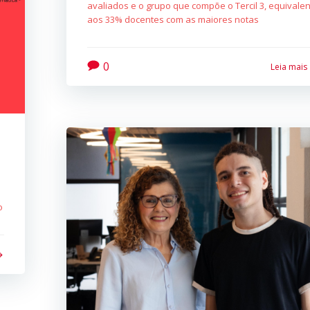
avaliados e o grupo que compõe o Tercil 3, equivale
aos 33% docentes com as maiores notas
0
Leia mais
o