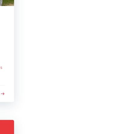
o
o
as