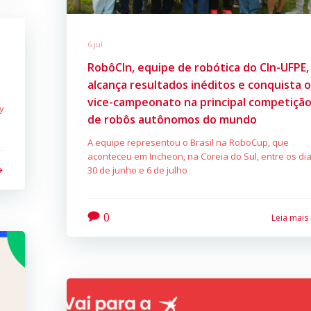
6 jul
RobôCIn, equipe de robótica do CIn-UFPE,
alcança resultados inéditos e conquista 
vice-campeonato na principal competiçã
y
de robôs autônomos do mundo
A equipe representou o Brasil na RoboCup, que
aconteceu em Incheon, na Coreia do Sul, entre os di
30 de junho e 6 de julho
0
Leia mais