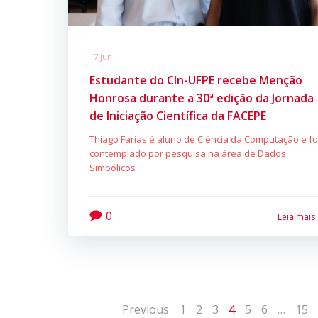
17 jun
Estudante do CIn-UFPE recebe Menção
Honrosa durante a 30ª edição da Jornada
de Iniciação Científica da FACEPE
Thiago Farias é aluno de Ciência da Computação e fo
contemplado por pesquisa na área de Dados
Simbólicos
0
Leia mais
Posts
Posts
Page
Page
Page
Page
Page
Page
Pag
Previous
1
2
3
4
5
6
…
15