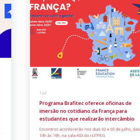
1 jul
Programa Brafitec oferece oficinas de
imersão no cotidiano da França para
estudantes que realizarão intercâmbio
Encontros acontecerão nos dias 02 e 03 de julho, da
14h às 16h, na sala 603 do i-LITPEG