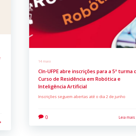
e
14 maio
CIn-UFPE abre inscrições para a 5ª turma 
Curso de Residência em Robótica e
Inteligência Artificial
Inscrições seguem abertas até o dia 2 de junho
0
Leia mais