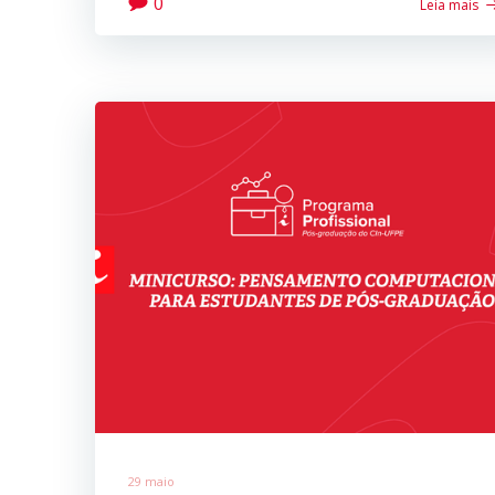
0
Leia mais
29 maio