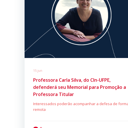
15 jun
Professora Carla Silva, do CIn-UFPE,
defenderá seu Memorial para Promoção a
Professora Titular
Interessados poderão acompanhar a defesa de form
remota