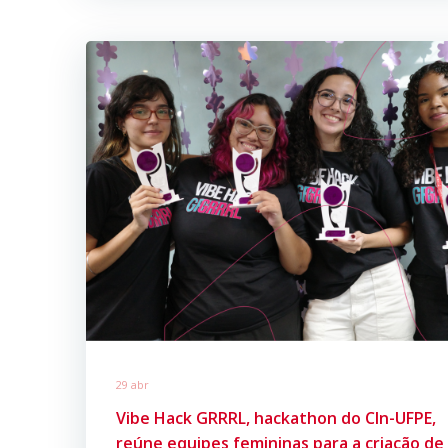
29 abr
Vibe Hack GRRRL, hackathon do CIn-UFPE,
reúne equipes femininas para a criação de