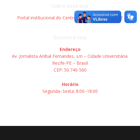
navigation
navigation
Sobre este site
Portal institucional do Centro de Informática – UFPE
Encontre-nos
Endereço
Av. Jornalista Aníbal Fernandes, s/n – Cidade Universitária.
Recife-PE – Brasil
CEP: 50.740-560
Horário
Segunda–Sexta: 8:00–18:00