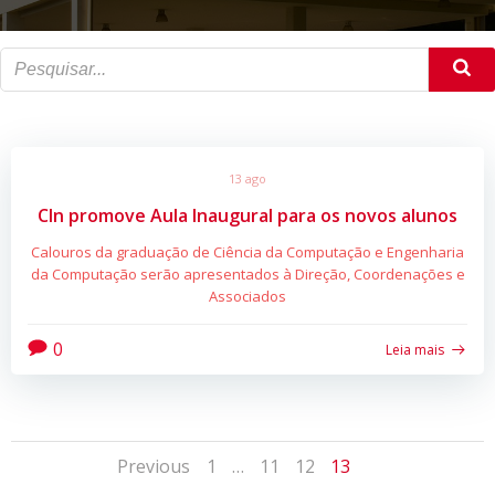
13 ago
CIn promove Aula Inaugural para os novos alunos
Calouros da graduação de Ciência da Computação e Engenharia
da Computação serão apresentados à Direção, Coordenações e
Associados
0
Leia mais
Posts
Posts
Page
Page
Page
Page
Previous
1
…
11
12
13