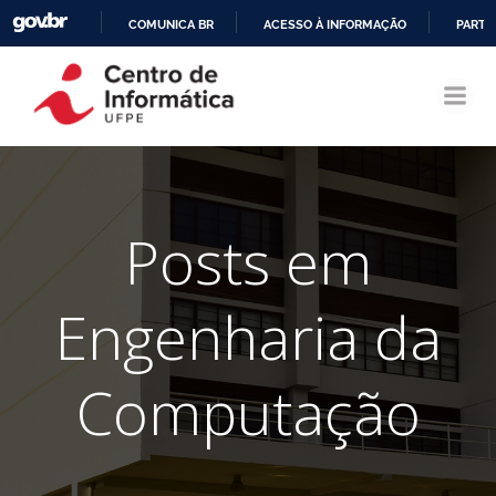
COMUNICA BR
ACESSO À INFORMAÇÃO
PARTI
Pular
IR
para
PARA
o
O
conteúdo
CONTEÚDO
Posts em
Engenharia da
Computação