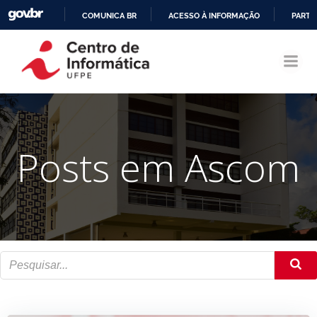
COMUNICA BR
ACESSO À INFORMAÇÃO
PARTI
Pular
IR
para
PARA
o
O
conteúdo
CONTEÚDO
Posts em Ascom