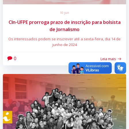
10 jun
CIn-UFPE prorroga prazo de inscrição para bolsista
de Jornalismo
Os interessados podem se inscrever até a sexta-feira, dia 14 de
junho de 2024
0
Leia mais