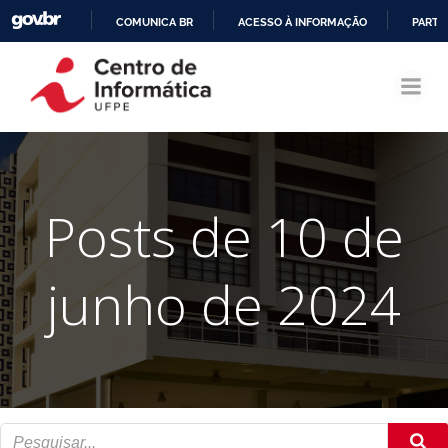
COMUNICA BR
ACESSO À INFORMAÇÃO
PARTI
Pular
IR
para
PARA
o
O
conteúdo
CONTEÚDO
Posts de 10 de
junho de 2024