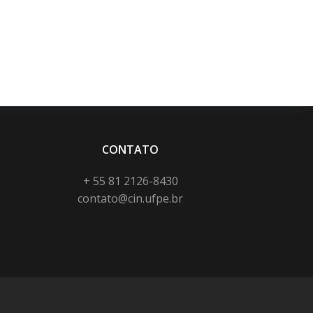
CONTATO
+ 55 81 2126-8430
contato@cin.ufpe.br