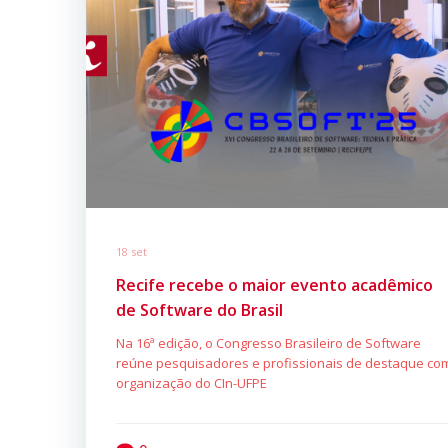
18 set
Recife recebe o maior evento acadêmico
de Software do Brasil
Na 16ª edição, o Congresso Brasileiro de Software
reúne pesquisadores e profissionais de destaque co
organização do CIn-UFPE