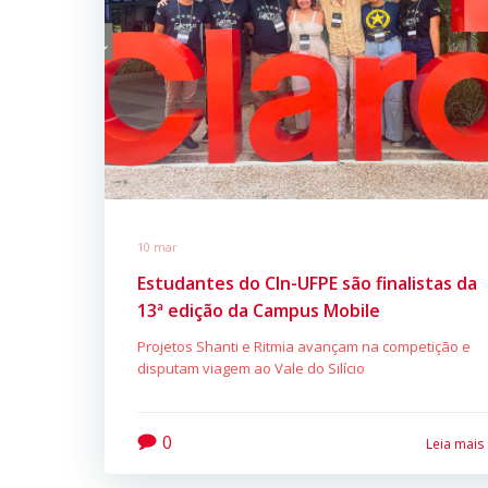
10 mar
Estudantes do CIn-UFPE são finalistas da
13ª edição da Campus Mobile
Projetos Shanti e Ritmia avançam na competição e
disputam viagem ao Vale do Silício
0
Leia mais