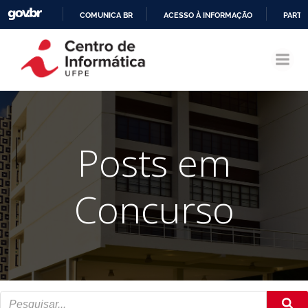
COMUNICA BR
ACESSO À INFORMAÇÃO
PARTI
Pular
IR
para
PARA
o
O
conteúdo
CONTEÚDO
Posts em
Concurso