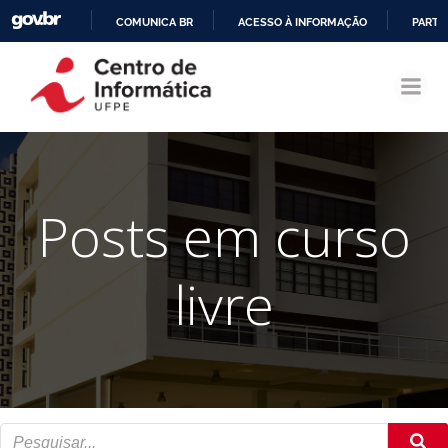
COMUNICA BR
ACESSO À INFORMAÇÃO
PARTI
Pular
IR
para
PARA
o
O
conteúdo
CONTEÚDO
Posts em curso
livre