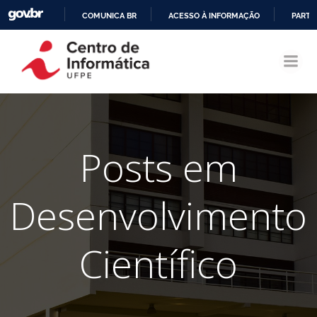
COMUNICA BR
ACESSO À INFORMAÇÃO
PARTI
Pular
IR
para
PARA
o
O
conteúdo
CONTEÚDO
Posts em
Desenvolvimento
Científico