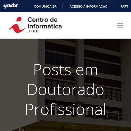
COMUNICA BR
ACESSO À INFORMAÇÃO
PARTI
Pular
IR
para
PARA
o
O
conteúdo
CONTEÚDO
Posts em
Doutorado
Profissional