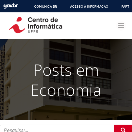
COMUNICA BR
ACESSO À INFORMAÇÃO
PARTI
Pular
IR
para
PARA
o
O
conteúdo
CONTEÚDO
Posts em
Economia