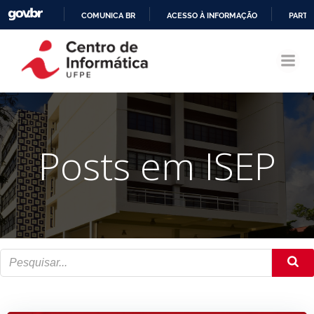
COMUNICA BR
ACESSO À INFORMAÇÃO
PARTI
Pular
IR
para
PARA
o
O
conteúdo
CONTEÚDO
Posts em ISEP