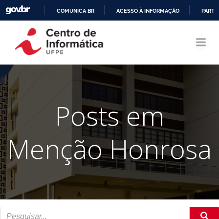
COMUNICA BR
ACESSO À INFORMAÇÃO
PARTI
Pular
IR
para
PARA
o
O
conteúdo
CONTEÚDO
Posts em
Menção Honrosa