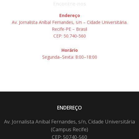
Encontre-nos
Endereço
Av. Jornalista Aníbal Fernandes, s/n – Cidade Universitária.
Recife-PE – Brasil
CEP: 50.740-560
Horário
Segunda–Sexta: 8:00–18:00
ENDEREÇO
Av. Jornalista Anibal Fernandes, s/n, Cidade Universitária
(Campus Recife)
CEP: 50740-560