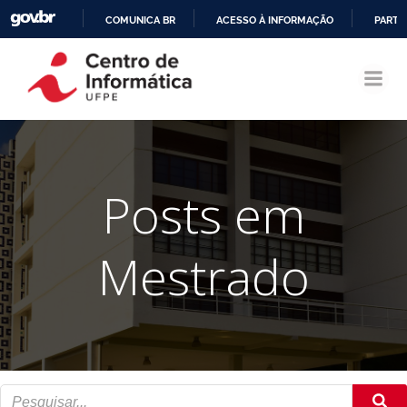
COMUNICA BR
ACESSO À INFORMAÇÃO
PARTI
Pular
IR
para
PARA
o
O
conteúdo
CONTEÚDO
Posts em
Mestrado