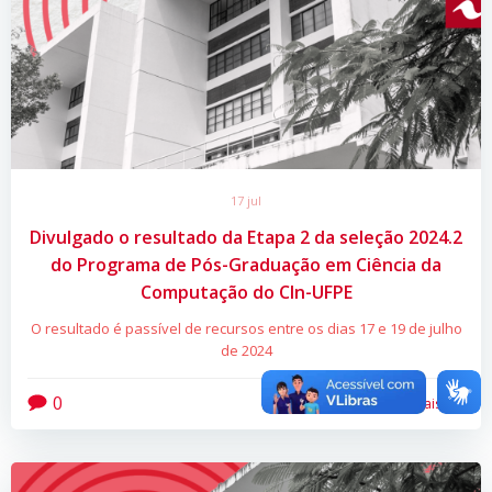
17 jul
Divulgado o resultado da Etapa 2 da seleção 2024.2
do Programa de Pós-Graduação em Ciência da
Computação do CIn-UFPE
O resultado é passível de recursos entre os dias 17 e 19 de julho
de 2024
0
Leia mais