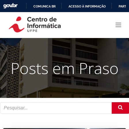
COMUNICA BR
ACESSO À INFORMAÇÃO
PARTI
Pular
IR
para
PARA
o
O
conteúdo
CONTEÚDO
Posts em Praso