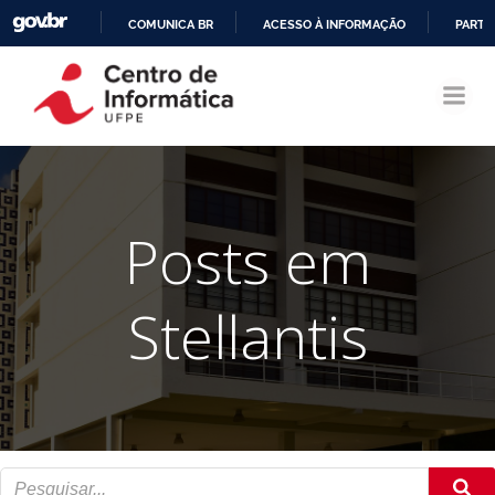
COMUNICA BR
ACESSO À INFORMAÇÃO
PARTI
Pular
IR
para
PARA
o
O
conteúdo
CONTEÚDO
Posts em
Stellantis