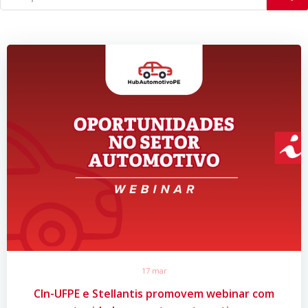
17 mar
CIn-UFPE e Stellantis promovem webinar com