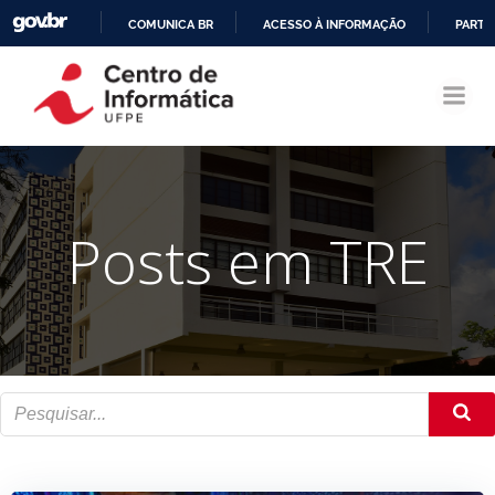
COMUNICA BR
ACESSO À INFORMAÇÃO
PARTI
Pular
IR
para
PARA
o
O
conteúdo
CONTEÚDO
Posts em TRE