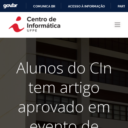
COMUNICA BR
ACESSO À INFORMAÇÃO
PARTI
Pular
IR
para
PARA
o
O
conteúdo
CONTEÚDO
Alunos do CIn
tem artigo
aprovado em
evento de