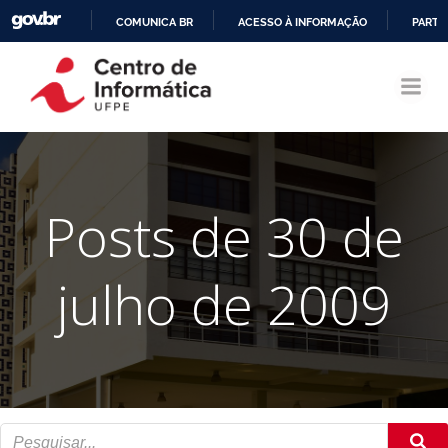
COMUNICA BR
ACESSO À INFORMAÇÃO
PARTI
Pular
IR
para
PARA
o
O
conteúdo
CONTEÚDO
Posts de 30 de
julho de 2009