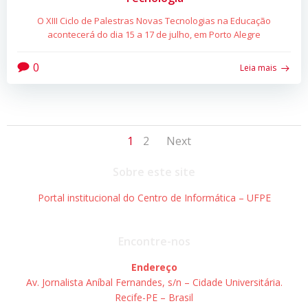
O XIII Ciclo de Palestras Novas Tecnologias na Educação
acontecerá do dia 15 a 17 de julho, em Porto Alegre
0
Leia mais
Posts
Posts
Page
Page
1
2
Next
navigation
navigation
Sobre este site
Portal institucional do Centro de Informática – UFPE
Encontre-nos
Endereço
Av. Jornalista Aníbal Fernandes, s/n – Cidade Universitária.
Recife-PE – Brasil