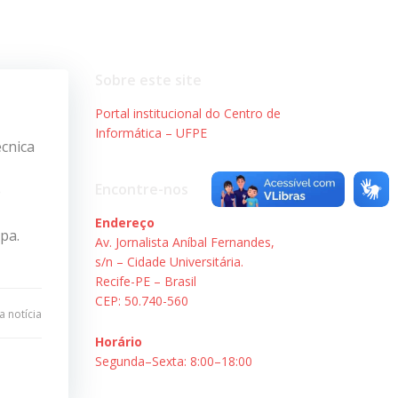
Sobre este site
Portal institucional do Centro de
Informática – UFPE
écnica
Encontre-nos
o
Endereço
pa.
Av. Jornalista Aníbal Fernandes,
s/n – Cidade Universitária.
Recife-PE – Brasil
CEP: 50.740-560
 notícia
Horário
Segunda–Sexta: 8:00–18:00