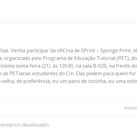
as. Venha participar da ofiCIna de SPrint – Sponge Print, t
a, organizado pelo Programa de Educação Tutorial (PET), do
óxima sexta-feira (21), às 12h30, na sala B-020, na frente d
ão as PETianas estudantes do CIn. Elas pedem para quem for
a velha, de preferência, ou um pano de cozinha, ou uma esto
Navegação
Próxima
de
entários desativados